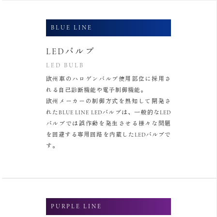
BLUE LINE
LEDバルブ
LED BULB
欧州車のハロゲンバルブ使用部位に採用さ
れる自己診断機能や電子制御機能。
欧州メーカーの制御方式を熟知して開発さ
れたBLUE LINE LEDバルブは、
一般的なLED
バルブでは誤作動を発生させる様々な問題
を回避する専用回路を内蔵したLEDバルブで
す。
PURPLE LINE