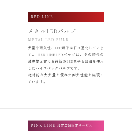
RED LINE
メタルLEDバルブ
METAL LED BULB
光量や耐久性、LED素子は日々進化していま
す。
RED LINE LEDバルブは、その時代の
最先端と言える最新の
LED素子と回路を使用
したハイスペックバルブです。
絶対的な大光量と優れた配光性能を実現し
ています。
PINK LINE
指定店舗限定サービス