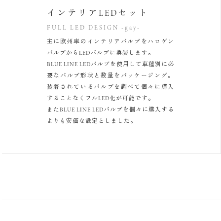
インテリアLEDセット
FULL LED DESIGN -gay-
主に欧州車のインテリアバルブをハロゲン
バルブからLEDバルブに換装します。
BLUE LINE LEDバルブを使用して車種別に必
要なバルブ形状と数量をパッケージング。
装着されているバルブを調べて個々に購入
することなくフルLED化が可能です。
またBLUE LINE LEDバルブを個々に購入する
よりも安価な設定としました。