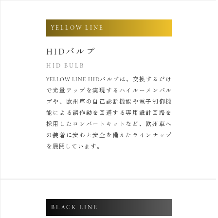
YELLOW LINE
HIDバルブ
HID BULB
YELLOW LINE HIDバルブは、交換するだけ
で光量アップを実現する
ハイルーメンバル
ブや、欧州車の自己診断機能や電子制御機
能による
誤作動を回避する専用設計回路を
採用したコンバートキットなど、
欧州車へ
の装着に安心と安全を備えたラインナップ
を展開しています。
BLACK LINE