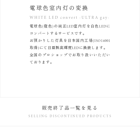
電球色室内灯の変換
WHITE LED convert -ULTRA gay-
電球色(橙色)の純正LED室内灯を白色LEDに
コンバートするサービスです。
お預かりした灯具を日本国内工場(ISO14001
取得)にて
日亜製高輝度LEDに換装します。
全国のプロショップでお取り扱いいただい
ております。
販売終了品一覧を見る
SELLING DISCONTINUED PRODUCTS