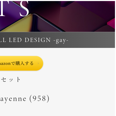
TS
LL LED DESIGN -gay-
Dセット
yenne (958)