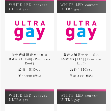
WHITE LED convert -
WHITE LED convert -
ULTRA gay-
ULTRA gay-
指定店舗限定サービス
指定店舗限定サービス
BMW X1 [F48] (Panorama
BMW X5 [F15] (Panorama
Roof)
Roof)
品番：BIC977
品番：BIC980
￥77,000
￥85,800
(税込)
(税込)
WHITE LED convert -
WHITE LED convert -
ULTRA gay-
ULTRA gay-