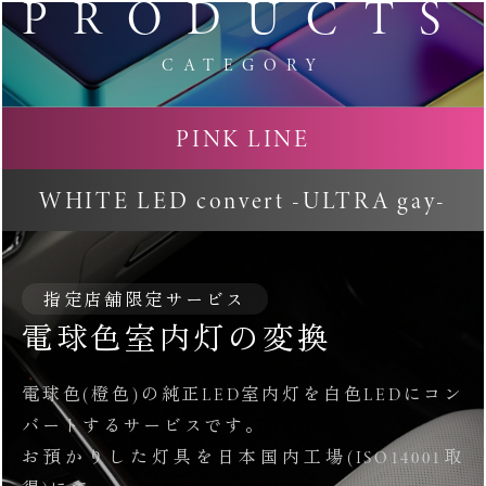
PRODUCTS
CATEGORY
PINK LINE
WHITE LED convert -ULTRA gay-
指定店舗限定サービス
電球色室内灯の変換
電球色(橙色)の純正LED室内灯を白色LEDにコン
バートするサービスです。
お預かりした灯具を日本国内工場(ISO14001取