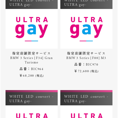
WHITE LED convert -
WHITE LED convert -
ULTRA gay-
ULTRA gay-
指定店舗限定サービス
指定店舗限定サービス
BMW 3 Series [F34] Gran
BMW 3 Series [F80] M3
Turismo
品番：BIC970
品番：BIC964
￥72,600
(税込)
￥68,200
(税込)
WHITE LED convert -
WHITE LED convert -
ULTRA gay-
ULTRA gay-