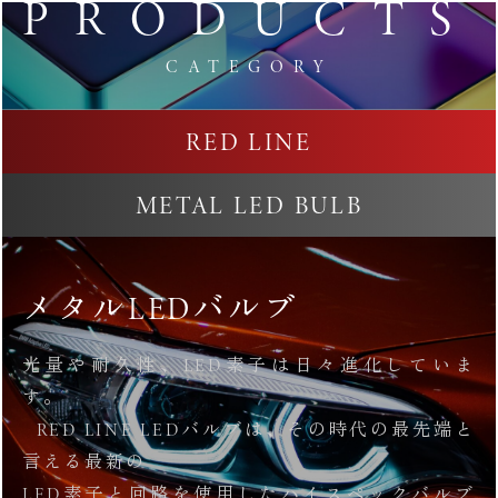
PRODUCTS
CATEGORY
RED LINE
METAL LED BULB
メタルLEDバルブ
光量や耐久性、LED素子は日々進化していま
す。
RED LINE LEDバルブは、その時代の最先端と
言える最新の
LED素子と回路を使用したハイスペックバルブ