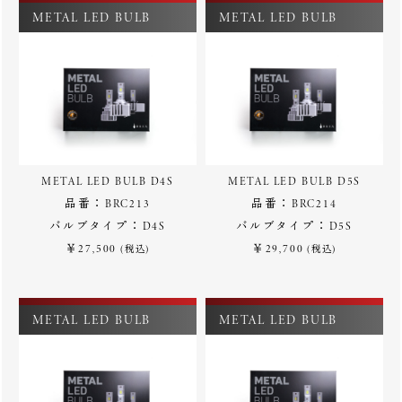
METAL LED BULB
METAL LED BULB
METAL LED BULB D4S
METAL LED BULB D5S
品番：BRC213
品番：BRC214
バルブタイプ：D4S
バルブタイプ：D5S
￥27,500
￥29,700
(税込)
(税込)
METAL LED BULB
METAL LED BULB